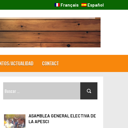
Français
Español
NTOS/ACTUALIDAD
CONTACT
B
u
s
c
ASAMBLEA GENERAL ELECTIVA DE
a
LA APESCI