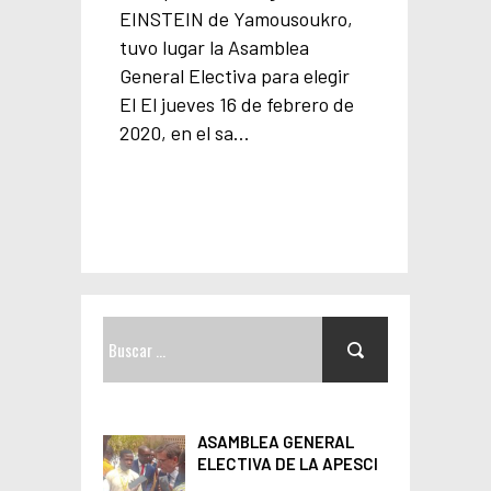
EINSTEIN de Yamousoukro,
tuvo lugar la Asamblea
General Electiva para elegir
El El jueves 16 de febrero de
2020, en el sa…
B
u
s
c
ASAMBLEA GENERAL
a
ELECTIVA DE LA APESCI