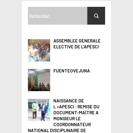
R
e
c
h
ASSEMBLEE GENERALE
e
ELECTIVE DE L’APESCI
r
c
FUENTEOVEJUNA
h
e
r
NAISSANCE DE
L »APESCI : REMISE DU
:
DOCUMENT-MAÎTRE A
MONSIEUR LE
COORDONNATEUR
NATIONAL DISCIPLINAIRE DE