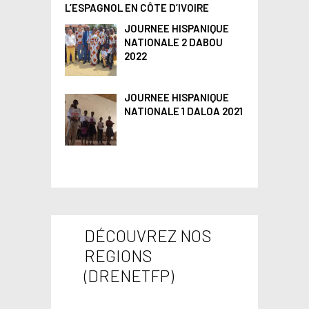
L’ESPAGNOL EN CÔTE D’IVOIRE
JOURNEE HISPANIQUE
NATIONALE 2 DABOU
2022
JOURNEE HISPANIQUE
NATIONALE 1 DALOA 2021
DÉCOUVREZ NOS
REGIONS
PRÉSENT
(DRENETFP)
ATION DE
PRÉSENT
PRÉSENT
PRÉSENT
LA
ATION DE
PRESENT
ATION DE
ATION DE
RÉGION