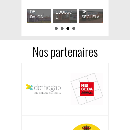
LA
ATION DE
LA
LA
DE
RÉGION
REGION
RÉGION
RÉGION
FERKESS
D’ABENG
DE
DE
D’ABENG
EDOUGO
OUROU
DALOA
SEGUELA
OUROU
U
Nos partenaires