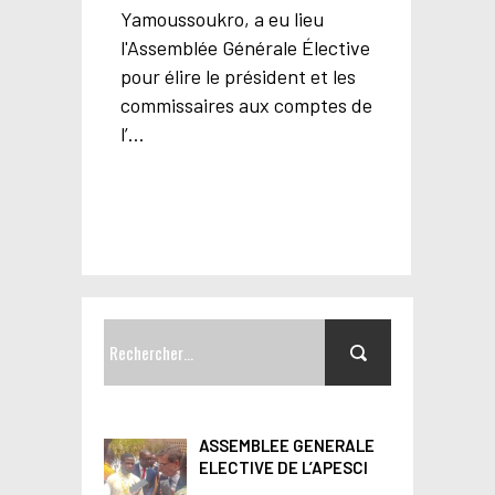
Yamoussoukro, a eu lieu
l'Assemblée Générale Élective
pour élire le président et les
commissaires aux comptes de
l’…
R
e
c
h
ASSEMBLEE GENERALE
e
ELECTIVE DE L’APESCI