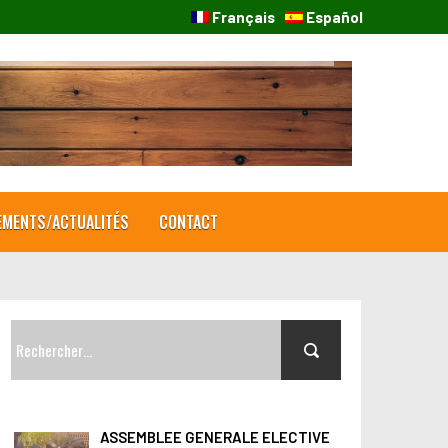
Français
Español
EMENTS/ACTUALITÉS
CONTACT
R
e
c
h
ASSEMBLEE GENERALE ELECTIVE