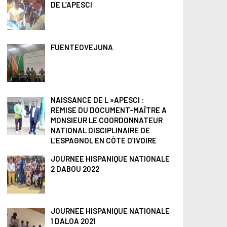
e
DE L’APESCI
r
c
FUENTEOVEJUNA
h
e
r
NAISSANCE DE L »APESCI :
:
REMISE DU DOCUMENT-MAÎTRE A
MONSIEUR LE COORDONNATEUR
NATIONAL DISCIPLINAIRE DE
L’ESPAGNOL EN CÔTE D’IVOIRE
JOURNEE HISPANIQUE NATIONALE
2 DABOU 2022
JOURNEE HISPANIQUE NATIONALE
1 DALOA 2021