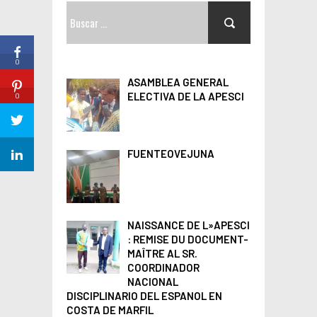
B
u
s
0
c
ASAMBLEA GENERAL
a
ELECTIVA DE LA APESCI
0
r
:
FUENTEOVEJUNA
NAISSANCE DE L»APESCI
: REMISE DU DOCUMENT-
MAÎTRE AL SR.
COORDINADOR
NACIONAL
DISCIPLINARIO DEL ESPANOL EN
COSTA DE MARFIL